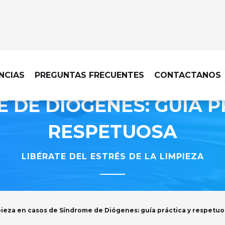
HACER LIMPIEZA EN CA
NCIAS
PREGUNTAS FRECUENTES
CONTACTANOS
 DE DIÓGENES: GUÍA P
RESPETUOSA
LIBÉRATE DEL ESTRÉS DE LA LIMPIEZA
ieza en casos de Síndrome de Diógenes: guía práctica y respetuo