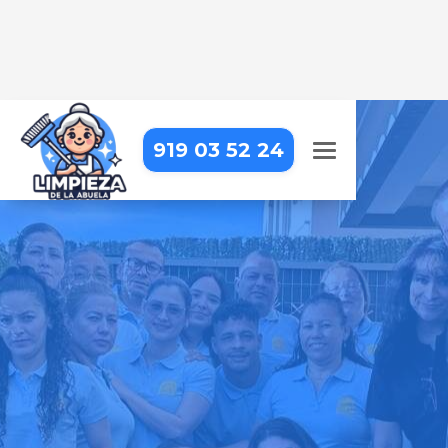
919 03 52 24
LIMPIEZA DE COLEGIOS EN
ANCHUELO
Limpieza eficiente y detallada que
responde a las necesidades de tu
institución
Pide tu presupuesto gratis