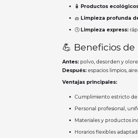
🧴
Productos ecológicos
🧺
Limpieza profunda d
🕓
Limpieza express:
ráp
💪 Beneficios de
Antes:
polvo, desorden y olore
Después:
espacios limpios, air
Ventajas principales:
Cumplimiento estricto de l
Personal profesional, un
Materiales y productos inc
Horarios flexibles adaptad