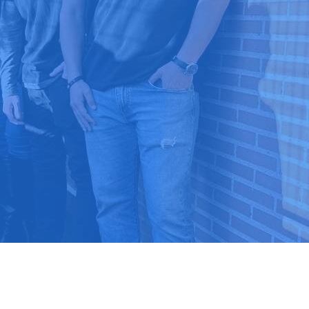
9 03 52 24
 ⭐⭐⭐⭐⭐