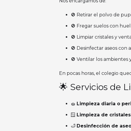
Nos encargamos de:
🚫 Retirar el polvo de pupi
🚫 Fregar suelos con huell
🚫 Limpiar cristales y ven
🚫 Desinfectar aseos con al
🚫 Ventilar los ambientes y
En pocas horas, el colegio qued
🌟 Servicios de 
🧽
Limpieza diaria o per
🪟
Limpieza de cristales
🛁
Desinfección de ase