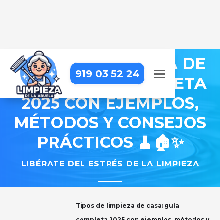
TIPOS DE LIMPIEZA DE
919 03 52 24
CASA: GUÍA COMPLETA
2025 CON EJEMPLOS,
MÉTODOS Y CONSEJOS
PRÁCTICOS 🧹🏠✨
LIBÉRATE DEL ESTRÉS DE LA LIMPIEZA
Tipos de limpieza de casa: guía
completa 2025 con ejemplos, métodos y