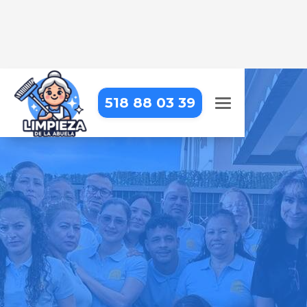
518 88 03 39
EMPRESA DE LIMPEIZA EN
ALCAUCÍN
Llevamos la limpieza profesional
hasta tu puerta, para que puedas
centrarte en lo que realmente
importa