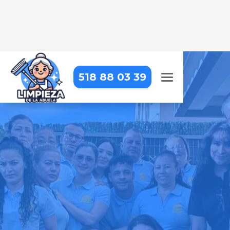
518 88 03 39
LIMPIEZA DE OBRA EN
MÁLAGA
Dejamos tu obra impecable, con
una limpieza detallada que resalta
cada acabado
Pide tu presupuesto gratis