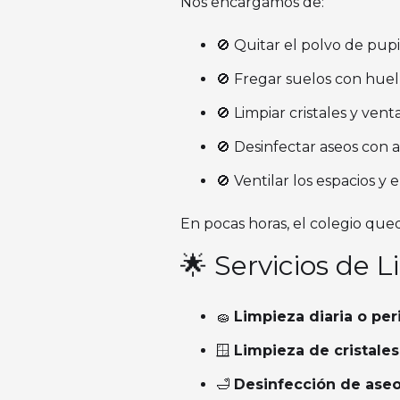
Nos encargamos de:
🚫 Quitar el polvo de pupit
🚫 Fregar suelos con huell
🚫 Limpiar cristales y ven
🚫 Desinfectar aseos con al
🚫 Ventilar los espacios y e
En pocas horas, el colegio qued
🌟 Servicios de 
🧽
Limpieza diaria o per
🪟
Limpieza de cristales
🛁
Desinfección de ase