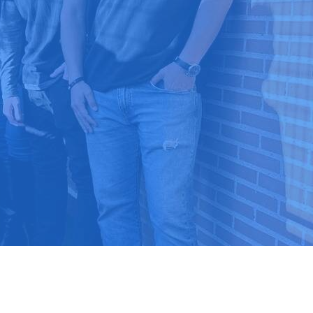
9 03 52 24
 ⭐⭐⭐⭐⭐