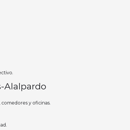
ctivo.
s-Alalpardo
s, comedores y oficinas.
ad.