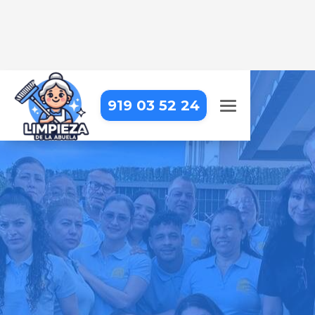
919 03 52 24
LIMPIEZA DE COLEGIOS EN
VALDILECHA
Limpieza eficiente y detallada que
responde a las necesidades de tu
institución
Pide tu presupuesto gratis