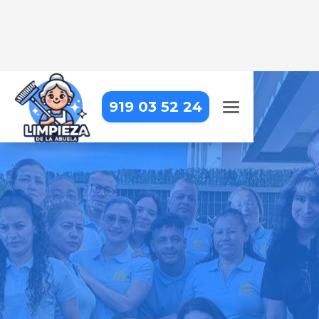
919 03 52 24
LIMPIEZA A DOMICILIO EN EL
ÁLAMO
Tu hogar siempre estará impecable
con nosotros – profesionales de
confianza que cuidan cada detalle
Pide tu presupuesto gratis