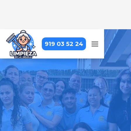
919 03 52 24
LIMPIEZA A DOMICILIO EN
MADARCOS
Tu hogar siempre estará impecable
con nosotros – profesionales de
confianza que cuidan cada detalle
Pide tu presupuesto gratis