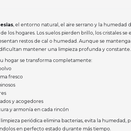
esias
, el entorno natural, el aire serrano y la humedad
de los hogares. Los suelos pierden brillo, los cristales se
esentan restos de cal o humedad. Aunque se mantenga el
a dificultan mantener una limpieza profunda y constante.
, tu hogar se transforma completamente:
 polvo
oma fresco
minosos
res
nados y acogedores
cura y armonía en cada rincón
limpieza periódica elimina bacterias, evita la humedad, p
ándolos en perfecto estado durante más tiempo.