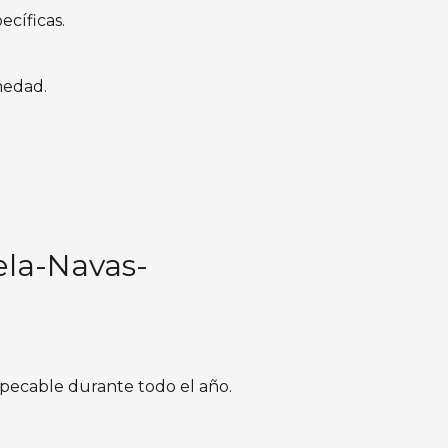
ecíficas.
medad.
ela-Navas-
mpecable durante todo el año.