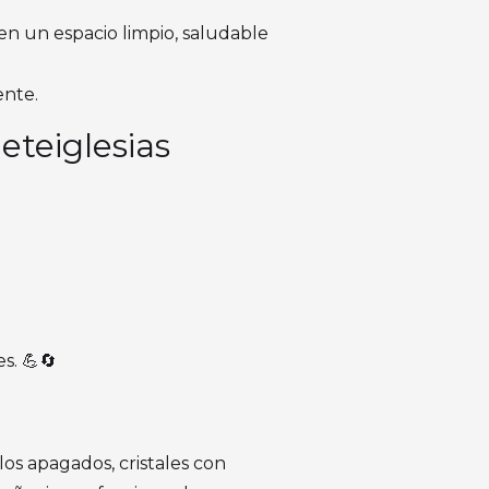
en un espacio limpio, saludable
ente.
eteiglesias
s. 💪🔄
os apagados, cristales con