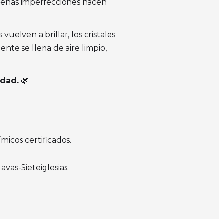
ueñas imperfecciones hacen
uelven a brillar, los cristales
ente se llena de aire limpio,
idad.
🌿
micos certificados.
as-Sieteiglesias.