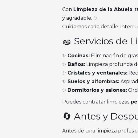
Con
Limpieza de la Abuela
, 
y agradable. ✨
Cuidamos cada detalle: interrup
🧽 Servicios de 
✨
Cocinas:
Eliminación de gras
✨
Baños:
Limpieza profunda de s
✨
Cristales y ventanales:
Recu
✨
Suelos y alfombras:
Aspirad
✨
Dormitorios y salones:
Orde
Puedes contratar limpiezas
pe
🔄 Antes y Desp
Antes de una limpieza profesio