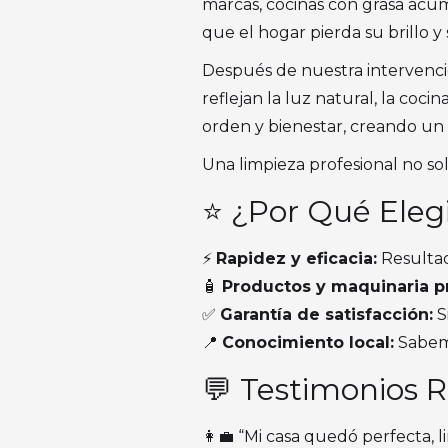
marcas, cocinas con grasa acu
que el hogar pierda su brillo y
Después de nuestra intervención
reflejan la luz natural, la coc
orden y bienestar, creando un 
Una limpieza profesional no s
⭐ ¿Por Qué Elegi
⚡
Rapidez y eficacia:
Resultad
🧴
Productos y maquinaria pr
✅
Garantía de satisfacción:
S
📍
Conocimiento local:
Sabemo
💬 Testimonios R
👩‍💼 “Mi casa quedó perfecta, 