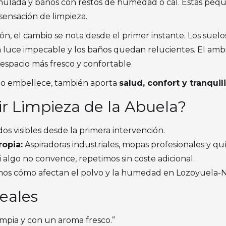
mulada y baños con restos de humedad o cal. Estas peq
 sensación de limpieza.
, el cambio se nota desde el primer instante. Los suelos v
ina luce impecable y los baños quedan relucientes. El ambi
espacio más fresco y confortable.
olo embellece, también aporta
salud, confort y tranquil
r Limpieza de la Abuela?
os visibles desde la primera intervención.
opia:
Aspiradoras industriales, mopas profesionales y quí
i algo no convence, repetimos sin coste adicional.
s cómo afectan el polvo y la humedad en Lozoyuela-Nav
eales
limpia y con un aroma fresco.”