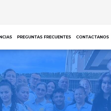
NCIAS
PREGUNTAS FRECUENTES
CONTACTANOS
DOMICILIO EN LOZOYUELA-NAVAS-S
tará impecable con nosotro
fianza que cuidan cada det