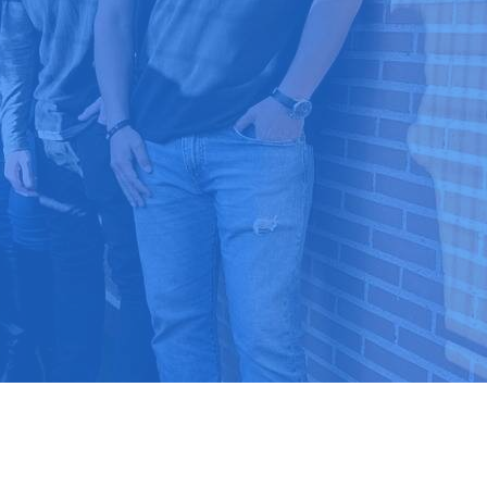
9 03 52 24
 ⭐⭐⭐⭐⭐