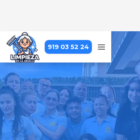
919 03 52 24
LIMPIEZA A DOMICILIO EN
MADRID – CARABANCHEL –
BUENAVISTA
Tu hogar siempre estará impecable
con nosotros – profesionales de
confianza que cuidan cada detalle