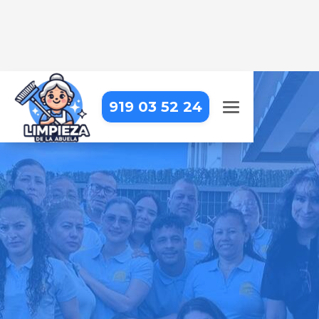
919 03 52 24
LIMPIEZA A DOMICILIO EN
GUADALIX DE LA SIERRA
Tu hogar siempre estará impecable
con nosotros – profesionales de
confianza que cuidan cada detalle
Pide tu presupuesto gratis