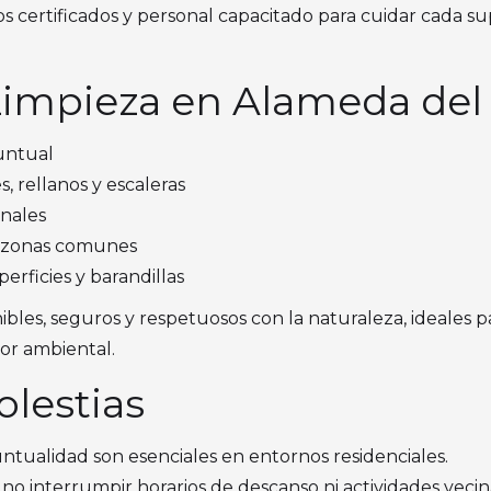
s certificados y personal capacitado para cuidar cada sup
Limpieza en Alameda del 
puntual
, rellanos y escaleras
anales
n zonas comunes
erficies y barandillas
bles, seguros y respetuosos con la naturaleza, ideales 
lor ambiental.
olestias
untualidad son esenciales en entornos residenciales.
 no interrumpir horarios de descanso ni actividades vecin