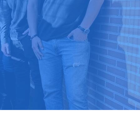
9 03 52 24
 ⭐⭐⭐⭐⭐