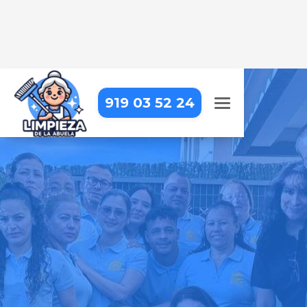
919 03 52 24
LIMPIEZA DE COMUNIDADES
EN CHAPINERÍA
Cuidamos cada rincón de tu
comunidad para un entorno limpio
y agradable
Pide tu presupuesto gratis