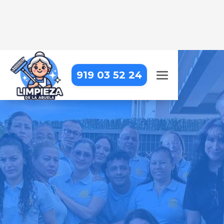
919 03 52 24
LIMPIEZA DE COMUNIDADES
EN CERCEDILLA
Cuidamos cada rincón de tu
comunidad para un entorno limpio
y agradable
Pide tu presupuesto gratis