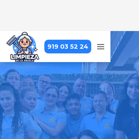
919 03 52 24
LIMPIEZA DE COMUNIDADES
EN FUENTIDUEÑA DE TAJO
Cuidamos cada rincón de tu
comunidad para un entorno limpio
y agradable
Pide tu presupuesto gratis