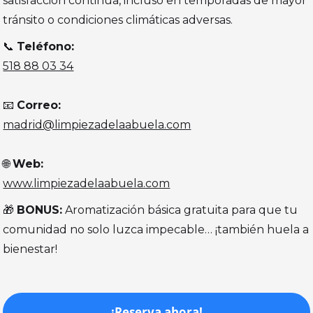
satisfacción continua, incluso en temporadas de mayor
tránsito o condiciones climáticas adversas.
📞
Teléfono:
518 88 03 34
📧
Correo:
madrid@limpiezadelaabuela.com
🌐
Web:
www.limpiezadelaabuela.com
🎁
BONUS:
Aromatización básica gratuita para que tu
comunidad no solo luzca impecable… ¡también huela a
bienestar!
¡Reserva ahora!