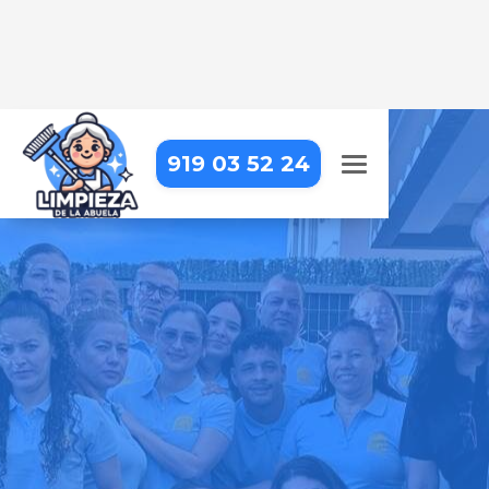
919 03 52 24
LIMPIEZA DE COMUNIDADES
EN NUEVO BAZTÁN
Cuidamos cada rincón de tu
comunidad para un entorno limpio
y agradable
Pide tu presupuesto gratis