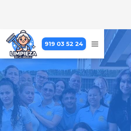
919 03 52 24
LIMPIEZA DE OBRA EN
ALCORCÓN
Dejamos tu obra impecable, con
una limpieza detallada que resalta
cada acabado
Pide tu presupuesto gratis