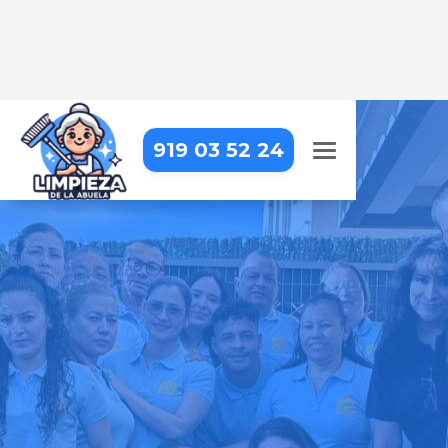
919 03 52 24
LIMPIEZA DE OBRA EN
CIEMPOZUELOS
Dejamos tu obra impecable, con
una limpieza detallada que resalta
cada acabado
Pide tu presupuesto gratis