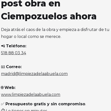
post obra en
Ciempozuelos ahora
Deja atrás el caos de la obra y empieza a disfrutar de tu
hogar o local como se merece.
📲
Teléfono:
518 88 03 34
📧
Correo:
madrid@limpiezadelaabuela.com
🌐
Web:
www.limpiezadelaabuela.com
✅
Presupuesto gratis y sin compromiso
.
⏱️ Lo tienes en minutos.