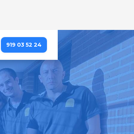
919 03 52 24
A
etallada que resalta