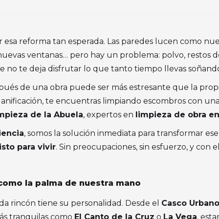
esa reforma tan esperada. Las paredes lucen como nuevas
 nuevas ventanas… pero hay un problema: polvo, restos d
no te deja disfrutar lo que tanto tiempo llevas soñand
spués de una obra puede ser más estresante que la propi
lanificación, te encuentras limpiando escombros con una 
mpieza de la Abuela
, expertos en
limpieza de obra e
iencia
, somos la solución inmediata para transformar es
listo para vivir
. Sin preocupaciones, sin esfuerzo, y con e
como la palma de nuestra mano
 rincón tiene su personalidad. Desde el
Casco Urban
 más tranquilas como
El Canto de la Cruz
o
La Vega
, est