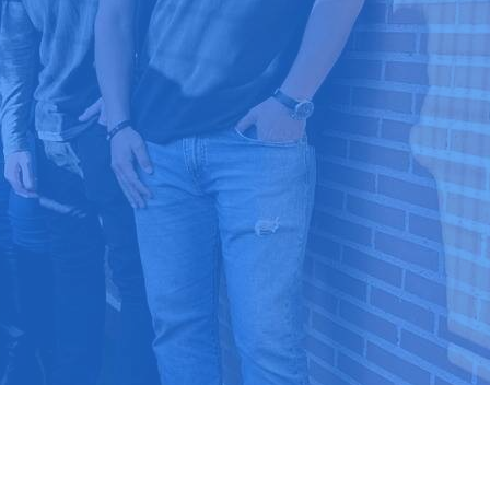
9 03 52 24
 ⭐⭐⭐⭐⭐