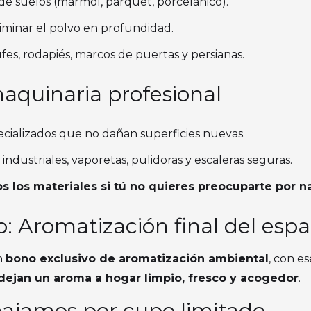
 de suelos (mármol, parquet, porcelánico).
liminar el polvo en profundidad.
fes, rodapiés, marcos de puertas y persianas.
aquinaria profesional
cializados que no dañan superficies nuevas.
ndustriales, vaporetas, pulidoras y escaleras seguras.
s los materiales si tú no quieres preocuparte por n
o: Aromatización final del espa
n
bono exclusivo de aromatización ambiental
, con e
dejan un aroma a hogar limpio, fresco y acogedor
.
bajamos por cupo limitado