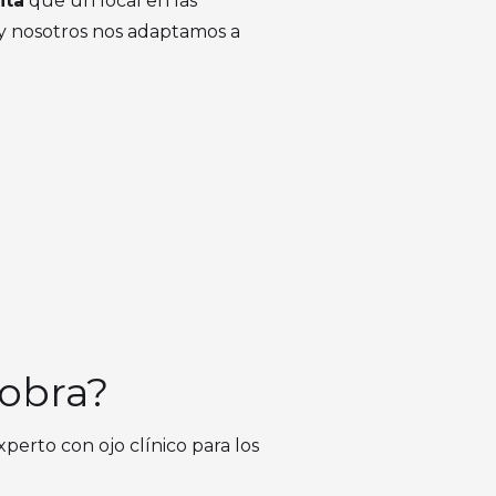
ita
que un local en las
, y nosotros nos adaptamos a
 obra?
xperto con ojo clínico para los