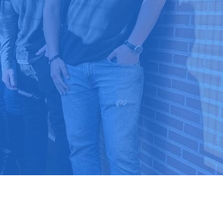
9 03 52 24
 ⭐⭐⭐⭐⭐