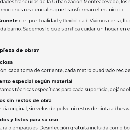
idades tranquilas de la Urbanización Monteacevedo, los 
omociones residenciales que transforman el municipio.
Brunete
con puntualidad y flexibilidad. Vivimos cerca, l
ada barrio. Sabemos lo que significa cuidar un hogar en es
mpieza de obra?
ciosa
cón, cada toma de corriente, cada metro cuadrado recibe
iento especial según material
amos técnicas específicas para cada superficie, dejánd
os sin restos de obra
ia original, sin velos de polvo ni restos de cinta adhesiva
os y listos para su uso
ntura o empaques. Desinfección gratuita incluida como bo