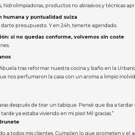
s, hidrolimpiadoras, productos no abrasivos y técnicas ap
ón humana y puntualidad suiza
darte presupuesto. Y en 24h, tenerte agendado.
ción: si no quedas conforme, volvemos sin coste
nes.
anos
Abuela tras reformar nuestra cocina y baño en la Urbani
ue nos perfumaron la casa con un aroma a limpio inolvida
aras después de tirar un tabique. Pensé que iba a tardar 
tarde ya estaba viviendo en mi piso! Mil gracias.”
 Brunete
do a todos mis clientes. Cumplen lo que prometen y el a