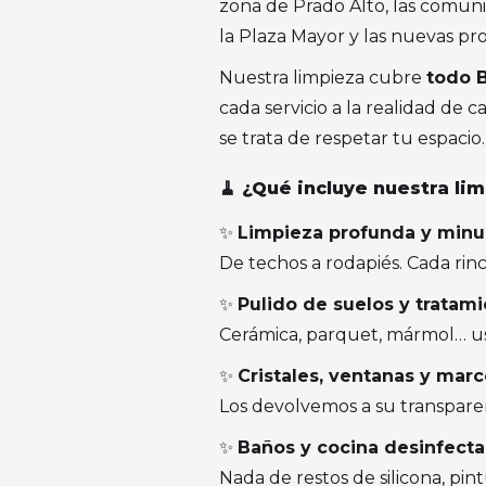
zona de Prado Alto, las comun
la Plaza Mayor y las nuevas pr
Nuestra limpieza cubre
todo 
cada servicio a la realidad de c
se trata de respetar tu espacio.
🧹 ¿Qué incluye nuestra li
✨
Limpieza profunda y minu
De techos a rodapiés. Cada rin
✨
Pulido de suelos y tratam
Cerámica, parquet, mármol… us
✨
Cristales, ventanas y marc
Los devolvemos a su transparenc
✨
Baños y cocina desinfectad
Nada de restos de silicona, pi