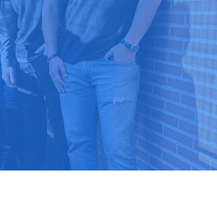
9 03 52 24
 ⭐⭐⭐⭐⭐