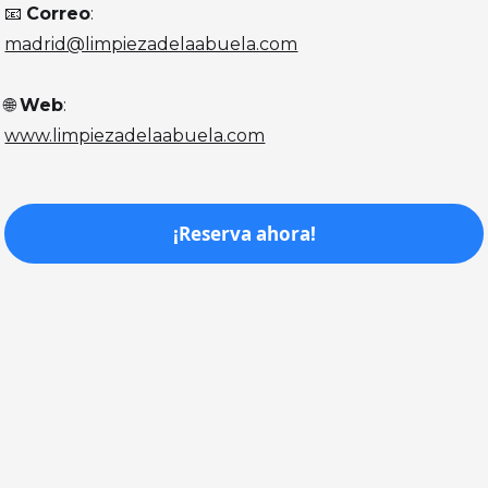
📧
Correo
:
madrid@limpiezadelaabuela.com
🌐
Web
:
www.limpiezadelaabuela.com
¡Reserva ahora!