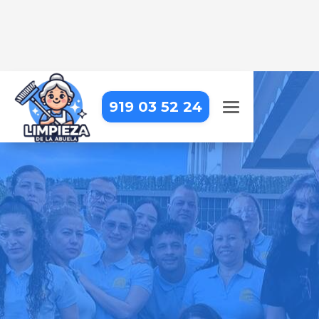
919 03 52 24
LIMPIEZA A DOMICILIO EN
MADRID – MONCLOA-ARAVACA
– ARAVACA
Tu hogar siempre estará impecable
con nosotros – profesionales de
confianza que cuidan cada detalle