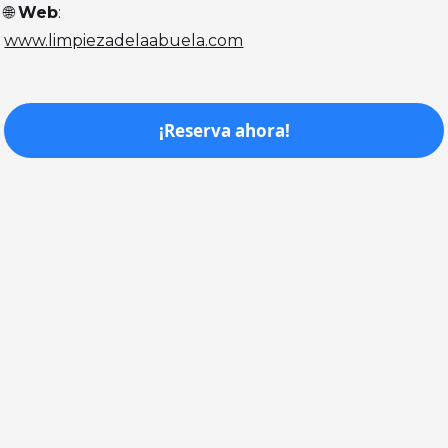
🌐
Web
:
www.limpiezadelaabuela.com
¡Reserva ahora!