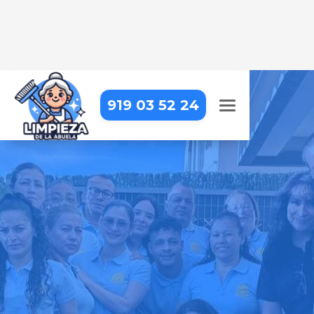
919 03 52 24
LIMPIEZA A DOMICILIO EN
MADRID – SAN BLAS-
CANILLEJAS – AMPOSTA
Tu hogar siempre estará impecable
con nosotros – profesionales de
confianza que cuidan cada detalle