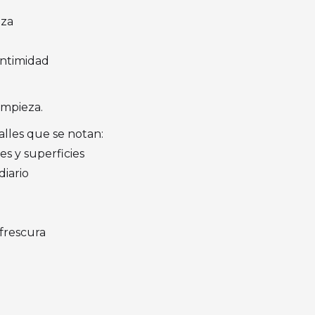
nza
intimidad
impieza.
alles que se notan:
s y superficies
diario
frescura