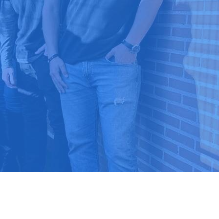
9 03 52 24
 ⭐⭐⭐⭐⭐