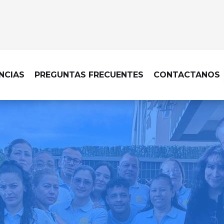
NCIAS
PREGUNTAS FRECUENTES
CONTACTANOS
OMICILIO EN MADRID – VILLAVER
tará impecable con nosotro
fianza que cuidan cada det