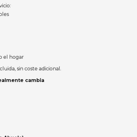
icio:
bles
o el hogar
luida, sin coste adicional.
realmente cambia