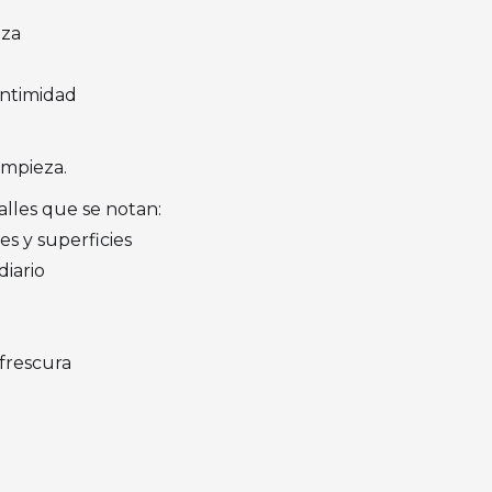
nza
intimidad
impieza.
alles que se notan:
s y superficies
diario
frescura