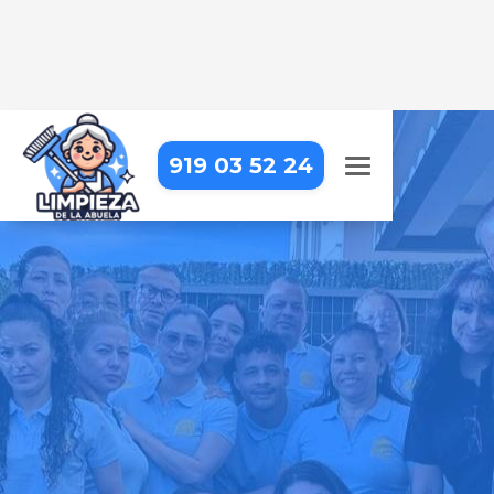
919 03 52 24
LIMPIEZA A DOMICILIO EN
MIRAFLORES DE LA SIERRA
Tu hogar siempre estará impecable
con nosotros – profesionales de
confianza que cuidan cada detalle
Pide tu presupuesto gratis