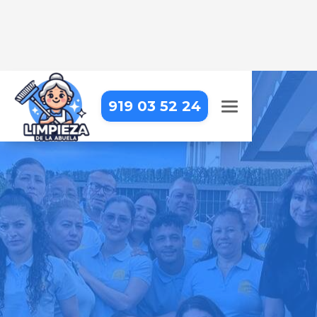
919 03 52 24
LIMPIEZA A DOMICILIO EN
PERALES DE TAJUÑA
Tu hogar siempre estará impecable
con nosotros – profesionales de
confianza que cuidan cada detalle
Pide tu presupuesto gratis