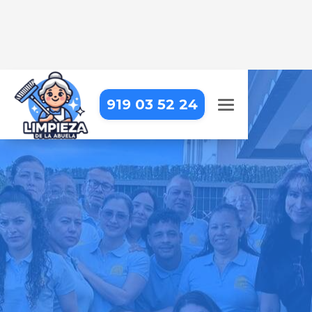
919 03 52 24
LIMPIEZA A DOMICILIO EN
ROBLEDO DE CHAVELA
Tu hogar siempre estará impecable
con nosotros – profesionales de
confianza que cuidan cada detalle
Pide tu presupuesto gratis