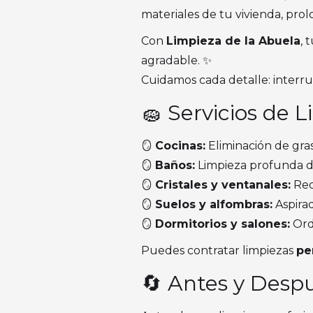
materiales de tu vivienda, pr
Con
Limpieza de la Abuela
, 
agradable. ✨
Cuidamos cada detalle: interrup
🧽 Servicios de 
🪞
Cocinas:
Eliminación de gras
🪞
Baños:
Limpieza profunda de 
🪞
Cristales y ventanales:
Rec
🪞
Suelos y alfombras:
Aspirad
🪞
Dormitorios y salones:
Ord
Puedes contratar limpiezas
pe
🔄 Antes y Desp