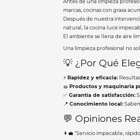
Antes de una limpieza profesio
marcas, cocinas con grasa acum
Después de nuestra intervención,
natural, la cocina luce impeca
El ambiente se llena de aire li
Una limpieza profesional no s
💡 ¿Por Qué Eleg
⚡
Rapidez y eficacia:
Resultado
🧽
Productos y maquinaria pr
✅
Garantía de satisfacción:
S
📍
Conocimiento local:
Sabemo
💬 Opiniones Re
👩‍💼 “Servicio impecable, rápid