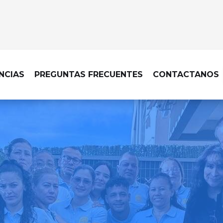
NCIAS
PREGUNTAS FRECUENTES
CONTACTANOS
A A DOMICILIO EN ROZAS DE PUE
tará impecable con nosotro
fianza que cuidan cada det