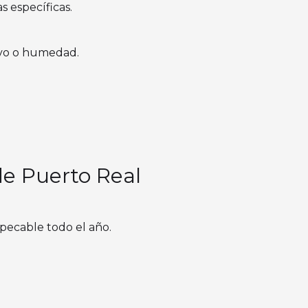
s específicas.
olvo o humedad.
de Puerto Real
mpecable todo el año.