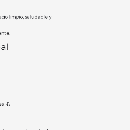
cio limpio, saludable y
ente.
al
s. 💪