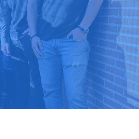
9 03 52 24
 ⭐⭐⭐⭐⭐