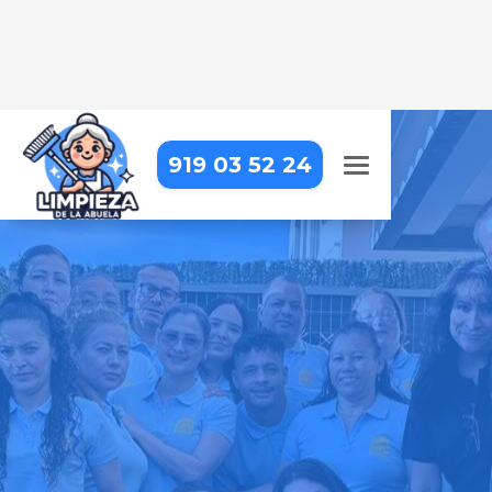
919 03 52 24
LIMPIEZA A DOMICILIO EN SAN
AGUSTÍN DEL GUADALIX
Tu hogar siempre estará impecable
con nosotros – profesionales de
confianza que cuidan cada detalle
Pide tu presupuesto gratis