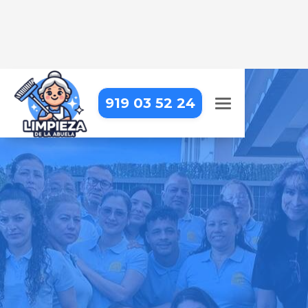
919 03 52 24
LIMPIEZA DE COMUNIDADES
EN TORREJÓN DE VELASCO
Cuidamos cada rincón de tu
comunidad para un entorno limpio
y agradable
Pide tu presupuesto gratis