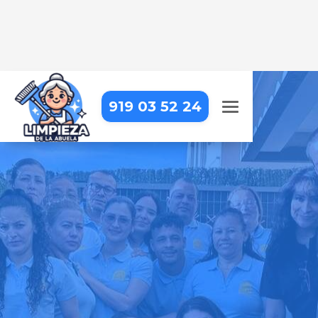
919 03 52 24
LIMPIEZA DE COMUNIDADES
EN VILLAMANTA
Cuidamos cada rincón de tu
comunidad para un entorno limpio
y agradable
Pide tu presupuesto gratis