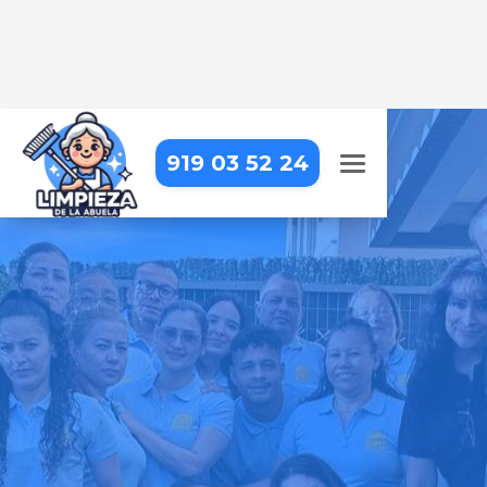
919 03 52 24
LIMPIEZA DE HOTELES EN
ARANJUEZ
Limpieza profesional para
garantizar una experiencia
impecable a tus huéspedes
Pide tu presupuesto gratis