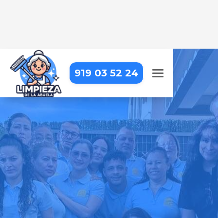
919 03 52 24
LIMPIEZA DE HOTELES EN
MADRID – ARGANZUELA –
PALOS DE MOGUER
Limpieza profesional para
garantizar una experiencia
impecable a tus huéspedes