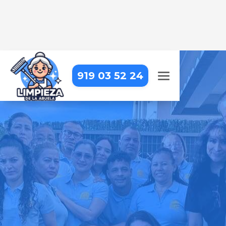
919 03 52 24
LIMPIEZA DE HOTELES EN
COLLADO VILLALBA
Limpieza profesional para
garantizar una experiencia
impecable a tus huéspedes
Pide tu presupuesto gratis