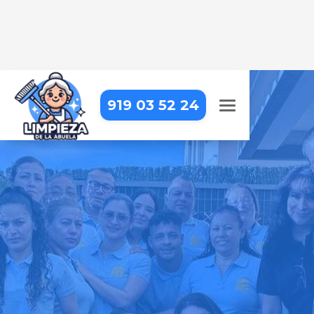
919 03 52 24
LIMPIEZA DE HOTELES EN
LEGANÉS
Limpieza profesional para
garantizar una experiencia
impecable a tus huéspedes
Pide tu presupuesto gratis