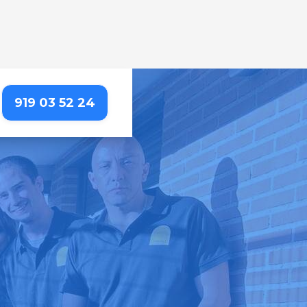
919 03 52 24
A
iencia impecable a tus