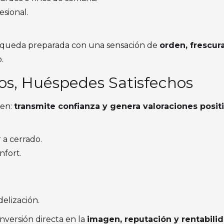
esional.
 queda preparada con una sensación de
orden, frescur
.
ios, Huéspedes Satisfechos
ien:
transmite confianza y genera valoraciones posit
 a cerrado.
nfort.
elización.
inversión directa en la
imagen, reputación y rentabili