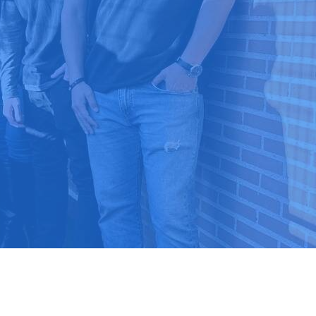
9 03 52 24
 ⭐⭐⭐⭐⭐