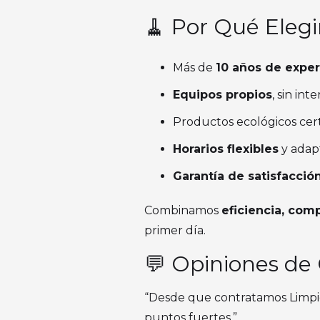
🧹 Por Qué Elegi
Más de
10 años de exper
Equipos propios
, sin int
Productos ecológicos cert
Horarios flexibles
y adapt
Garantía de satisfacción
Combinamos
eficiencia, com
primer día.
💬 Opiniones de 
“Desde que contratamos Limpie
puntos fuertes.”