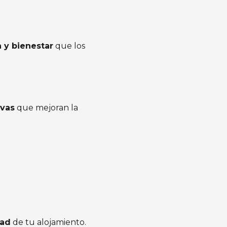
a y bienestar
que los
ivas
que mejoran la
dad
de tu alojamiento.