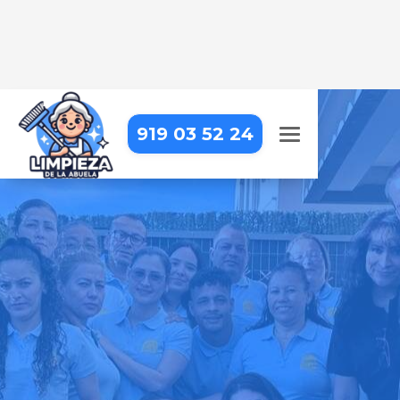
919 03 52 24
LIMPIEZA DE HOTELES EN
CANENCIA
Limpieza profesional para
garantizar una experiencia
impecable a tus huéspedes
Pide tu presupuesto gratis