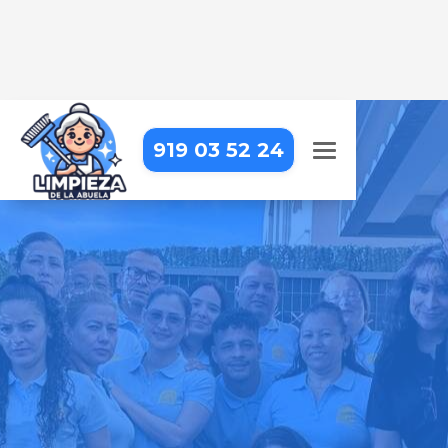
919 03 52 24
LIMPIEZA DE OBRA EN
MADRID – CARABANCHEL –
VISTA ALEGRE
Dejamos tu obra impecable, con
una limpieza detallada que resalta
cada acabado