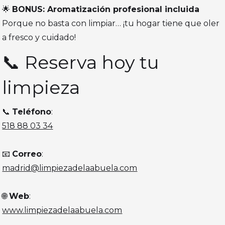
🌟
BONUS: Aromatización profesional incluida
Porque no basta con limpiar… ¡tu hogar tiene que oler
a fresco y cuidado!
📞 Reserva hoy tu
limpieza
📞
Teléfono
:
518 88 03 34
📧
Correo
:
madrid@limpiezadelaabuela.com
🌐
Web
:
www.limpiezadelaabuela.com