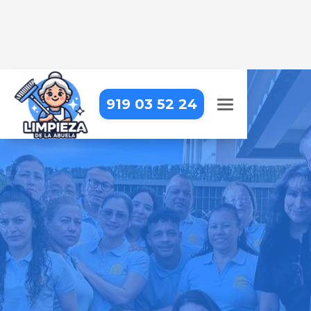
919 03 52 24
LIMPIEZA DE OBRA EN
MADRID – LATINA – LUCERO
Dejamos tu obra impecable, con
una limpieza detallada que resalta
cada acabado
Pide tu presupuesto gratis