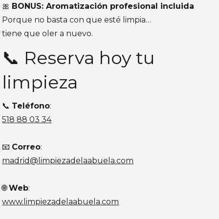
🎀
BONUS: Aromatización profesional incluida
Porque no basta con que esté limpia…
tiene que oler a nuevo.
📞 Reserva hoy tu
limpieza
📞
Teléfono
:
518 88 03 34
📧
Correo
:
madrid@limpiezadelaabuela.com
🌐
Web
:
www.limpiezadelaabuela.com