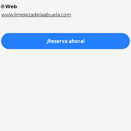
🌐
Web
:
www.limpiezadelaabuela.com
¡Reserva ahora!