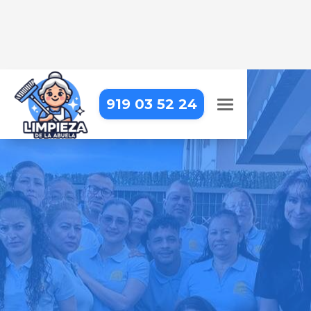
919 03 52 24
LIMPIEZA DE OBRA EN
MADRID – MONCLOA-ARAVACA
– EL PLANTÍO
Dejamos tu obra impecable, con
una limpieza detallada que resalta
cada acabado