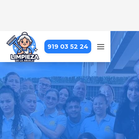
919 03 52 24
LIMPIEZA DE OBRA EN
MADRID – MONCLOA-ARAVACA
– VALDEZARZA
Dejamos tu obra impecable, con
una limpieza detallada que resalta
cada acabado