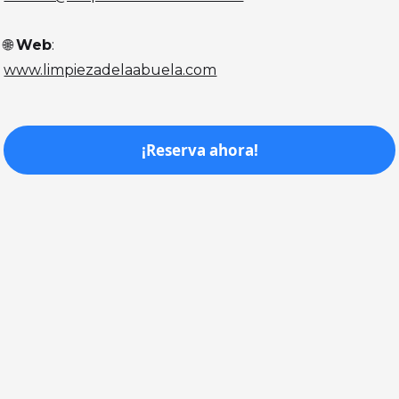
🌐
Web
:
www.limpiezadelaabuela.com
¡Reserva ahora!