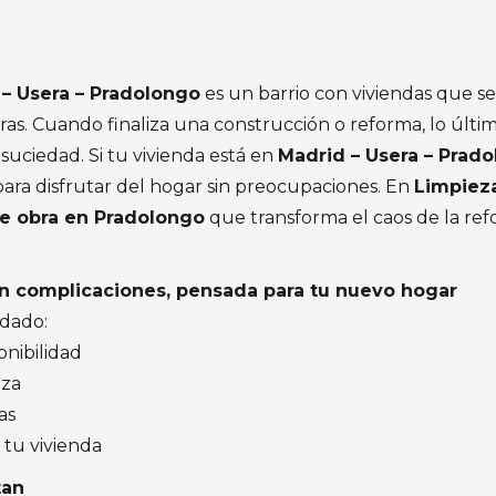
– Usera – Pradolongo
es un barrio con viviendas que s
ras. Cuando finaliza una construcción o reforma, lo últi
 suciedad. Si tu vivienda está en
Madrid – Usera – Prad
 para disfrutar del hogar sin preocupaciones. En
Limpieza
de obra en Pradolongo
que transforma el caos de la ref
in complicaciones, pensada para tu nuevo hogar
idado:
onibilidad
nza
as
tu vivienda
tan