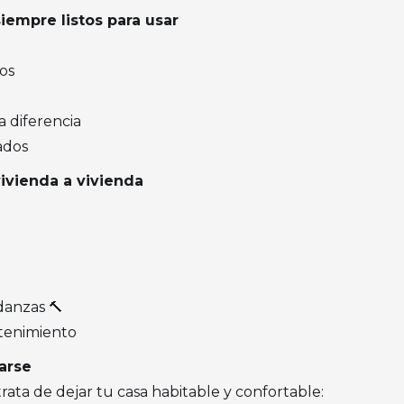
siempre listos para usar
os
a diferencia
ados
vienda a vivienda
danzas 🔨
ntenimiento
narse
trata de dejar tu casa habitable y confortable: