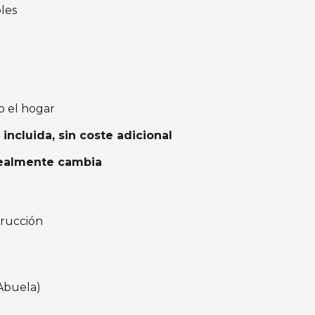
les
o el hogar
incluida, sin coste adicional
realmente cambia
trucción
Abuela)