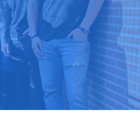
9 03 52 24
 ⭐⭐⭐⭐⭐