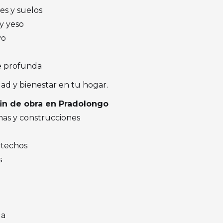
s y suelos
y yeso
vo
e profunda
dad y bienestar en tu hogar.
fin de obra en Pradolongo
mas y construcciones
 techos
s
da