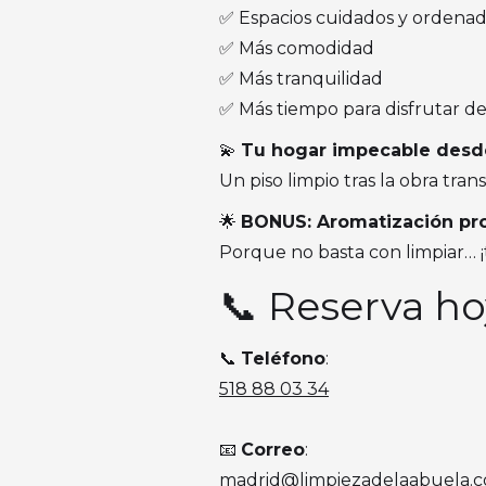
✅ Espacios cuidados y ordena
✅ Más comodidad
✅ Más tranquilidad
✅ Más tiempo para disfrutar de
💫
Tu hogar impecable desde
Un piso limpio tras la obra tra
🌟
BONUS: Aromatización pro
Porque no basta con limpiar… ¡
📞 Reserva ho
📞
Teléfono
:
518 88 03 34
📧
Correo
:
madrid@limpiezadelaabuela.