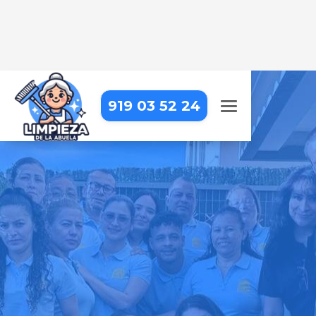
919 03 52 24
LIMPIEZA DE OBRA EN
ORUSCO DE TAJUÑA
Dejamos tu obra impecable, con
una limpieza detallada que resalta
cada acabado
Pide tu presupuesto gratis