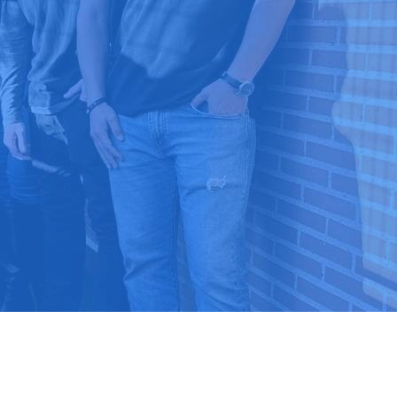
9 03 52 24
 ⭐⭐⭐⭐⭐