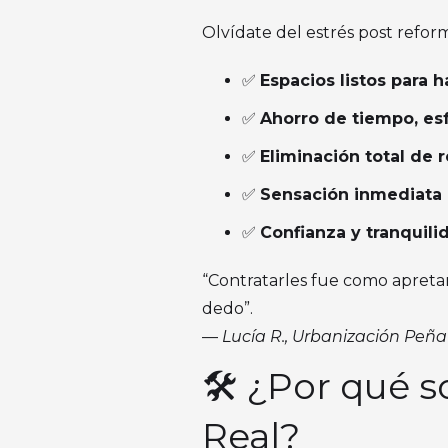
Olvídate del estrés post refor
✅
Espacios listos para 
✅
Ahorro de tiempo, es
✅
Eliminación total de 
✅
Sensación inmediata 
✅
Confianza y tranquili
“Contratarles fue como apretar
dedo”.
—
Lucía R., Urbanización Peña
🛠️ ¿Por qué 
Real?