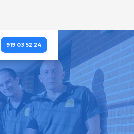
919 03 52 24
AL
etallada que resalta