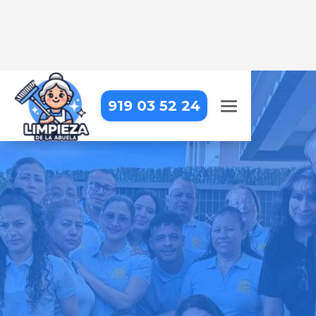
919 03 52 24
LIMPIEZA DE OBRA EN TRES
CANTOS
Dejamos tu obra impecable, con
una limpieza detallada que resalta
cada acabado
Pide tu presupuesto gratis