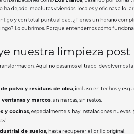
a urbanizaciones como
Los Llanos
, pasando por zonas t
o ha dejado impolutas viviendas, locales y oficinas a lo l
ntigo y con total puntualidad. ¿Tienes un horario comp
ngo? Lo cubrimos. Porque entendemos cómo funciona la
ye nuestra limpieza post
ransformación. Aquí no pasamos el trapo: devolvemos la 
 de polvo y residuos de obra
, incluso en techos y esqu
, ventanas y marcos
, sin marcas, sin restos.
s y cocinas
, especialmente si hay instalaciones nuevas.
os)
dustrial de suelos
, hasta recuperar el brillo original.