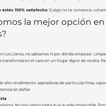
 estés 100% satisfecho
. Si algo no te convence, volvem
somos la mejor opción en
s?
n Los Llanos, no sabíamos ni por dónde empezar. Limpie
 transformaron el caos en un hogar digno de revista. Rep
e alto rendimiento: aspiradoras de partículas finas, vap
tencia sin dañar.
ista
a baldosa. No nos vamos hasta que quede
impecable
. Por