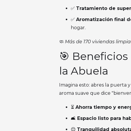
✅
Tratamiento de super
✅
Aromatización final d
hogar.
🧼
Más de 170 viviendas limpi
🎯 Beneficios
la Abuela
Imagina esto: abres la puerta y
aroma suave que dice "bienvenid
⏳
Ahorra tiempo y ener
🛋️
Espacio listo para hab
😌
Tranquilidad absolut