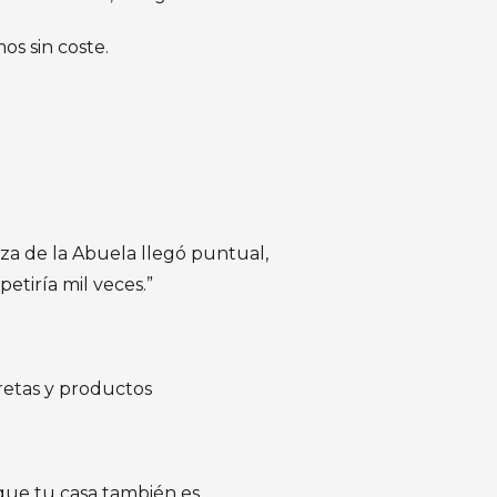
os sin coste.
za de la Abuela llegó puntual,
etiría mil veces.”
oretas y productos
que tu casa también es