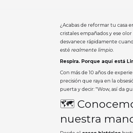
¿Acabas de reformar tu casa en
cristales empañados y ese olo
desvanece rápidamente cuando l
esté
realmente limpio
.
Respira. Porque aquí está Li
Con más de 10 años de experien
precisión que raya en la obse
puerta y decir: "Wow, así da gu
🗺️ Conocemo
nuestra man