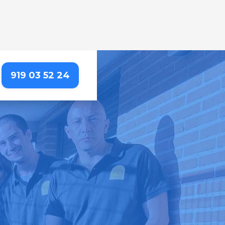
919 03 52 24
GOS
etallada que resalta