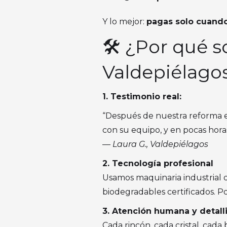
Y lo mejor:
pagas solo cuando
🛠️ ¿Por qué 
Valdepiélago
1. Testimonio real:
“Después de nuestra reforma e
con su equipo, y en pocas horas
—
Laura G., Valdepiélagos
2. Tecnología profesional
Usamos maquinaria industrial d
biodegradables certificados. Po
3. Atención humana y detall
Cada rincón, cada cristal, cad