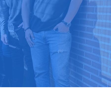
9 03 52 24
 ⭐⭐⭐⭐⭐