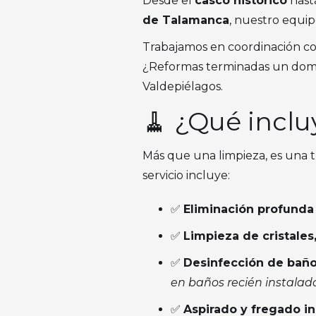
Desde el
casco histórico
hast
de Talamanca
, nuestro equip
Trabajamos en coordinación co
¿Reformas terminadas un domi
Valdepiélagos.
🧹 ¿Qué inclu
Más que una limpieza, es una t
servicio incluye:
✅
Eliminación profunda
✅
Limpieza de cristales
✅
Desinfección de baño
en baños recién instalad
✅
Aspirado y fregado in