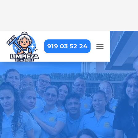
919 03 52 24
LIMPIEZA DE OBRA EN
VILLALBILLA
Dejamos tu obra impecable, con
una limpieza detallada que resalta
cada acabado
Pide tu presupuesto gratis